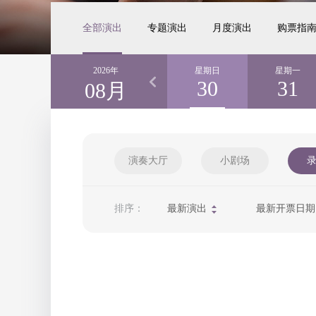
全部演出
专题演出
月度演出
购票指
星期五
2026年
星期六
星期日
星期一
28
29
30
31
08月
演奏大厅
小剧场
排序：
最新演出
最新开票日期