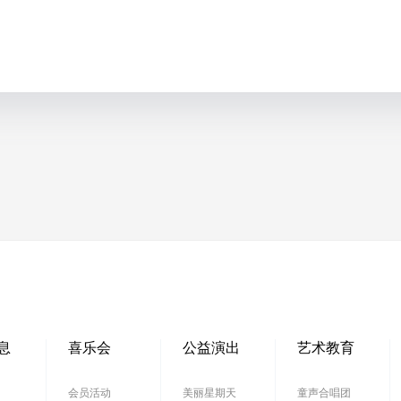
息
喜乐会
公益演出
艺术教育
会员活动
美丽星期天
童声合唱团