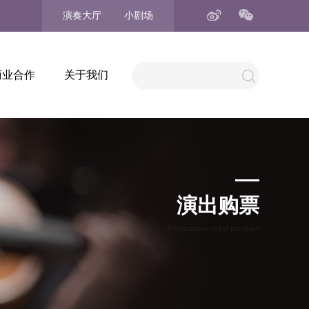
演奏大厅
小剧场
商业合作
关于我们
演出购票
Performance ticket purchase