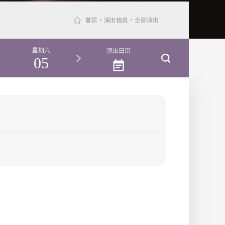
首页
>
演出信息
>
全部演出
星期六
星期日
星期一
星期二
演出日历
05
06
07
08