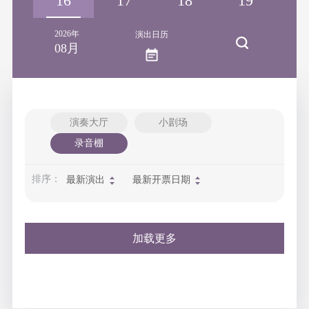
15
16
17
18
19
2
2026年
演出日历
08月
演奏大厅
小剧场
录音棚
排序：
最新演出
最新开票日期
加载更多