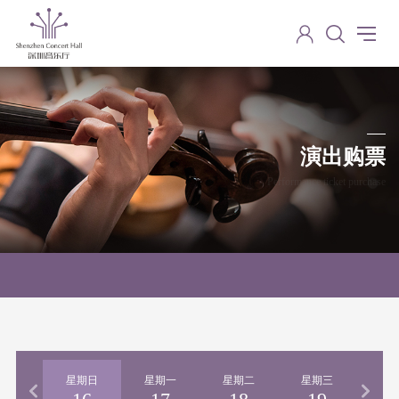
演出购票
Performance ticket purchase
期六
星期日
星期一
星期二
星期三
星