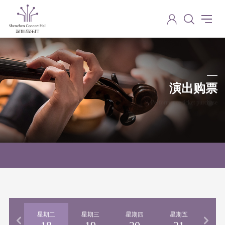
演出购票
Performance ticket purchase
期一
星期二
星期三
星期四
星期五
星