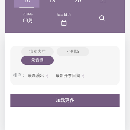
17
18
19
20
21
2
2026年
演出日历
08月
演奏大厅
小剧场
录音棚
排序：
最新演出
最新开票日期
加载更多