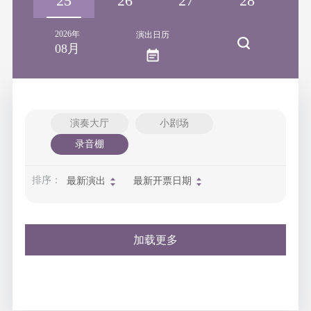
24
25
26
27
28
2
2026年
演出日历
08月
演奏大厅
小剧场
录音棚
排序：
最新演出
最新开票日期
加载更多