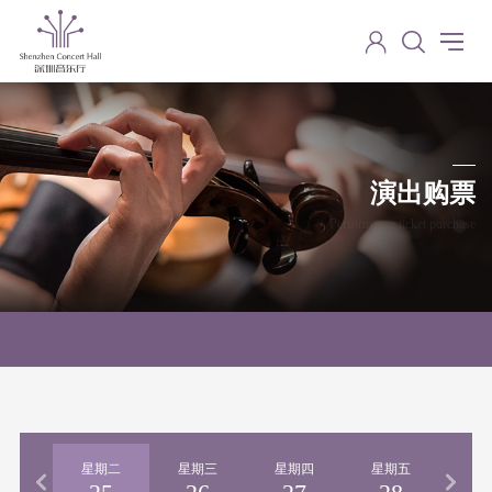
演出购票
Performance ticket purchase
期一
星期二
星期三
星期四
星期五
星