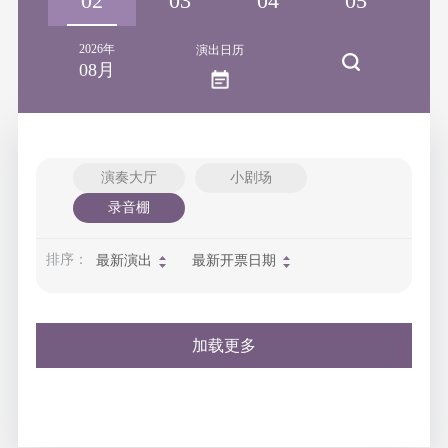
01
02
03
04
05
2026年
演出日历
08月
演奏大厅
小剧场
录音棚
排序：
最新演出
最新开票日期
加载更多