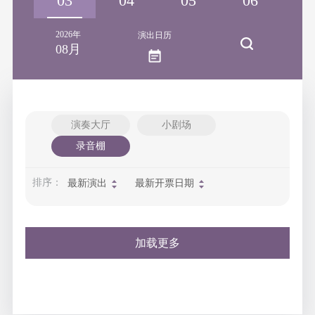
02
03
04
05
06
0
2026年
演出日历
08月
演奏大厅
小剧场
录音棚
排序：
最新演出
最新开票日期
加载更多