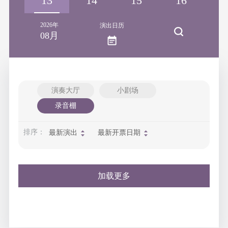
12
13
14
15
16
1
2026年
演出日历
08月
演奏大厅
小剧场
录音棚
排序：
最新演出
最新开票日期
加载更多