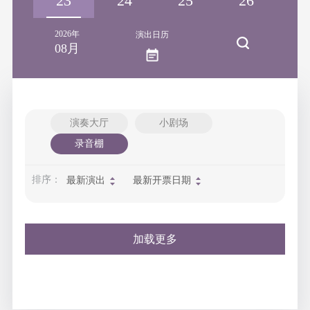
22
23
24
25
26
2
2026年
演出日历
08月
演奏大厅
小剧场
录音棚
排序：
最新演出
最新开票日期
加载更多