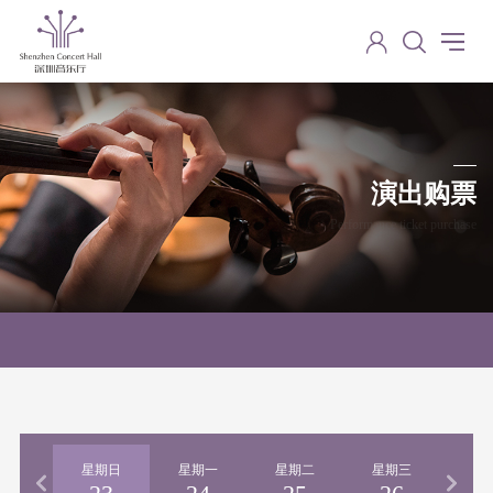
演出购票
Performance ticket purchase
期六
星期日
星期一
星期二
星期三
星