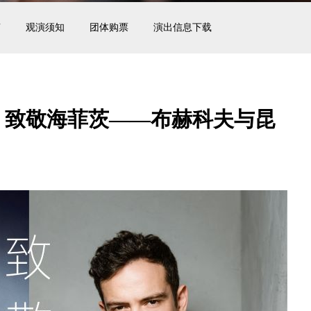
南
观演须知
团体购票
演出信息下载
圳 致敬海菲茨——布赫科夫与昆