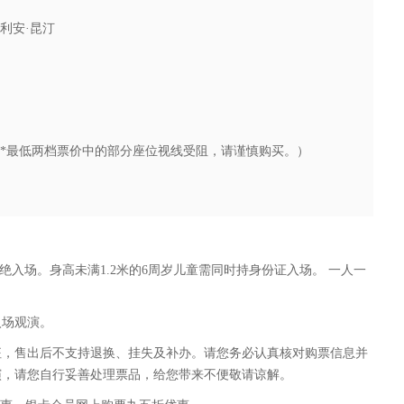
利安·昆汀
0、80元（*最低两档票价中的部分座位视线受阻，请谨慎购买。）
绝入场。身高未满1.2米的6周岁儿童需同时持身份证入场。 一人一
入场观演。
征，售出后不支持退换、挂失及补办。请您务必认真核对购票信息并
演，请您自行妥善处理票品，给您带来不便敬请谅解。