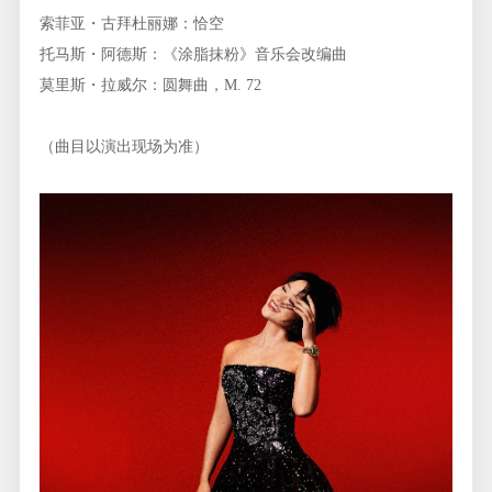
索菲亚・古拜杜丽娜：恰空
托马斯・阿德斯：《涂脂抹粉》音乐会改编曲
莫里斯・拉威尔：圆舞曲，M. 72
（曲目以演出现场为准）