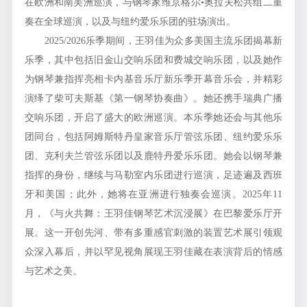
在欧洲和南美洲巡演，与钢琴家维京格尔•奥拉夫松共组二重
奏在全球巡演，以及与纽约爱乐乐团的驻场演出。
2025/2026乐季期间，王羽佳为众多美国主流乐团揭幕新
乐季，其中包括旧金山交响乐团和费城交响乐团，以及她作
为钢琴兼指挥亮相卡内基音乐厅新乐季开幕音乐会，并精彩
演绎了柴可夫斯基《第一钢琴协奏曲》。她还携手瑞典广播
交响乐团，开启了盛大的欧洲巡演。本乐季她还会与其他乐
团同台，包括阿姆斯特丹皇家音乐厅管弦乐团、纽约爱乐乐
团、克利夫兰管弦乐团以及鹿特丹爱乐乐团。她会以钢琴兼
指挥的身份，继续与马勒室内乐团进行巡演，足迹遍及西班
牙和美国；此外，她将在亚洲进行独奏会巡演。2025年11
月，《与火共舞：王羽佳钢琴艺术沉浸展》在巴黎爱乐厅开
展。这一开创先河、带有多重感官刺激的装置艺术展引领观
众深入幕后，并以罕见视角展现王羽佳藏在表演背后的情感
与艺术之美。