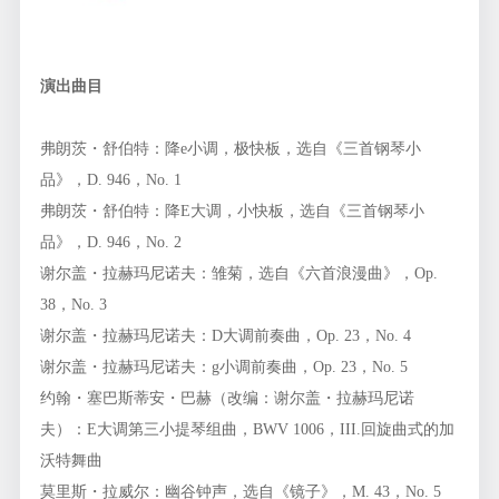
演出曲目
弗朗茨・舒伯特：降e小调，极快板，选自《三首钢琴小
品》，D. 946，No. 1
弗朗茨・舒伯特：降E大调，小快板，选自《三首钢琴小
品》，D. 946，No. 2
谢尔盖・拉赫玛尼诺夫：雏菊，选自《六首浪漫曲》，Op.
38，No. 3
谢尔盖・拉赫玛尼诺夫：D大调前奏曲，Op. 23，No. 4
谢尔盖・拉赫玛尼诺夫：g小调前奏曲，Op. 23，No. 5
约翰・塞巴斯蒂安・巴赫（改编：谢尔盖・拉赫玛尼诺
夫）：E大调第三小提琴组曲，BWV 1006，III.回旋曲式的加
沃特舞曲
莫里斯・拉威尔：幽谷钟声，选自《镜子》，M. 43，No. 5