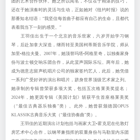
团的艺术合作伙伴。她之所以闻名，不仅在于精湛的技巧，
还在于她演奏时的灵活与生动，正如她对《纽约时报》说的
那番知名结语：“我坚信每首曲子都应有自己的生命，且都代
表着我当下一刻的感受。”
王羽佳出生于一个北京的音乐世家，六岁开始学习钢
琴，后赴加拿大深造，继而转至美国柯蒂斯音乐学院，师从
加里•格拉夫曼。2007年，她顶替玛塔•阿格里奇，以独奏家身
份与波士顿交响乐团合作，从此蜚声国际乐坛。两年后，她
成为德意志留声机唱片公司的独家签约艺人，此后，她凭借
一系列广受好评的演出和唱片，跻身世界顶级艺术家之列。
她录制的专辑曾荣获多项大奖，包括五次格莱美奖提名；
2024年，她更因专辑《美国计划》斩获平生首座格莱美奖
（“最佳古典器乐独奏”类）。此外，她曾获颁德国OPUS
KLASSIK古典音乐大奖（“最佳协奏曲”类）。
王羽佳的近期演出计划包括与画家大卫•霍克尼在伦敦灯
房艺术中心合作，以钢琴兼指挥的双重身份与马勒室内乐团