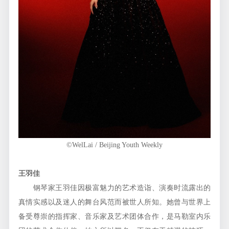
©WelLai / Beijing Youth Weekly
王羽佳
钢琴家王羽佳因极富魅力的艺术造诣、演奏时流露出的
真情实感以及迷人的舞台风范而被世人所知。她曾与世界上
备受尊崇的指挥家、音乐家及艺术团体合作，是马勒室内乐