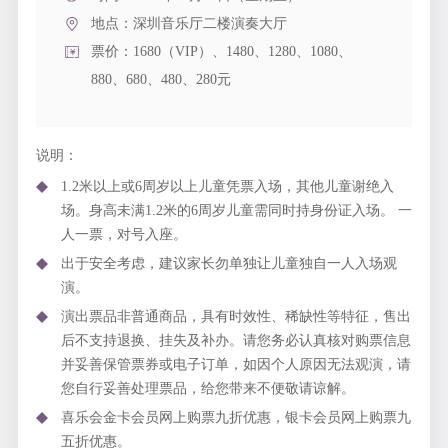
地点：
深圳音乐厅二楼演奏大厅
票价：1680（VIP）、1480、1280、1080、
880、680、480、280元
说明：
1.2米以上或6周岁以上儿童凭票入场，其他儿童谢绝入
场。身高未满1.2米的6周岁儿童需同时持身份证入场。 一
人一票，对号入座。
出于安全考虑，建议家长勿单独让儿童独自一人入场观
演。
演出票品非普通商品，具有时效性、稀缺性等特征，售出
后不支持退换、挂失及补办。请您务必认真核对购票信息
并妥善保管票券或电子订单，如因个人原因无法观演，请
您自行妥善处理票品，给您带来不便敬请谅解。
喜乐会金卡会员网上购票九折优惠，银卡会员网上购票九
五折优惠。