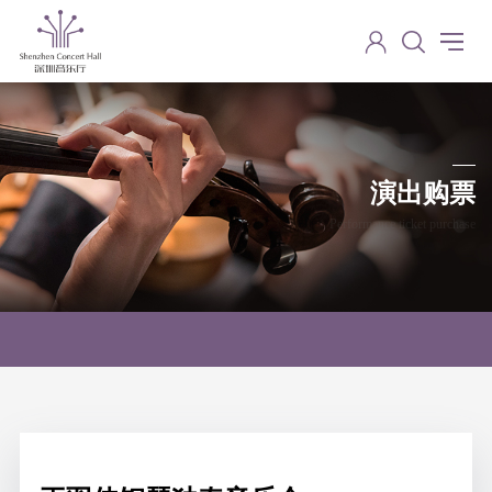
演出购票
Performance ticket purchase