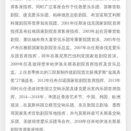
席客座指挥。同时广泛客座合作于伦敦爱乐乐团、苏黎世歌
剧院、捷克爱乐乐团、柏林德意志歌剧院、布宜诺斯艾利斯
科隆剧院等世界知名院团。2001年任斯洛伐克国家剧院首席
指挥及布拉格国家剧院首席客座指挥。2003年起在苏黎世歌
剧院、莱比锡布商大厦管弦乐团等重要院团首演。2005年任
卢布尔雅那国家歌剧院音乐总监。2007年出任斯洛伐克爱乐
乐团首席指挥，同年在慕尼黑巴伐利亚国家歌剧院首演。
2009年任圣彼得堡米哈伊洛夫斯基剧院首席指挥及音乐总
监。上任首季推出的三部新制作使剧院首次获俄罗斯“金面具
奖”27项提名。2012年任布尔诺国家歌剧院首席指挥。2013年
同时出任圣彼得堡国立交响乐团及捷克爱乐室内乐团首席指
挥。2014—2018年，率团赴香港艺术节、中国、韩国、欧洲
巡演，在莫斯科国立模范交响乐团、东京新国立剧场、墨西
哥国家美术宫歌剧院等地指挥，并与莫斯科柴可夫斯基交响
乐团、圣彼得堡爱乐乐团等合作。2018年任米哈伊洛夫斯基
剧院首席客座指挥。