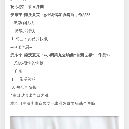
扬·贝拉：节日序曲
安东宁·德沃夏克：
g
小调钢琴协奏曲，作品
33
Ⅰ. 激动的快板
Ⅱ. 持续的行板
Ⅲ. 终曲：热烈的快板
--中场休息--
安东宁·德沃夏克：
e
小调第九交响曲“自新世界”，作品
95
Ⅰ. 柔板-很快的快板
Ⅱ. 广板
Ⅲ. 非常活泼的
Ⅳ. 热烈的快板
*曲目以演出当日为准
本项目由深圳市宣传文化事业发展专项基金资助