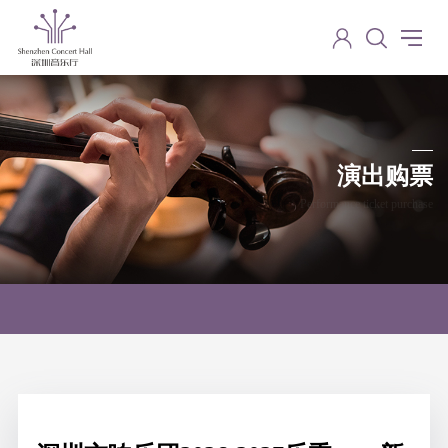
演出购票
Performance ticket purchase