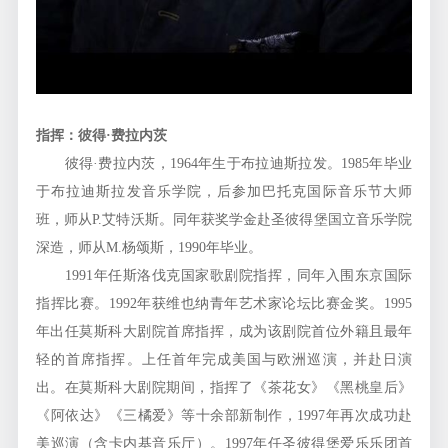
指挥：彼得·费拉内茨
彼得·费拉内茨，1964年生于布拉迪斯拉发。1985年毕业
于布拉迪斯拉发音乐学院，后参加巴托克国际音乐节大师
班，师从P.艾特沃斯。同年获奖学金赴圣彼得堡国立音乐学院
深造，师从M.杨颂斯，1990年毕业。
1991年任斯洛伐克国家歌剧院指挥，同年入围东京国际
指挥比赛。1992年获维也纳青年艺术家论坛比赛金奖。1995
年出任莫斯科大剧院首席指挥，成为该剧院首位外籍且最年
轻的首席指挥。上任首年完成美国与欧洲巡演，并赴日演
出。在莫斯科大剧院期间，指挥了《茶花女》《黑桃皇后》
《阿依达》《三橘爱》等十余部新制作，1997年再次成功赴
美巡演（含卡内基音乐厅）。1997年任圣彼得堡爱乐乐团首