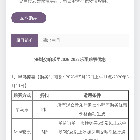
您自行妥善处理票品，给您带来不便敬请谅解。
立即购票
项目简介
演出曲目
深圳交响乐团
2026-2027
乐季购票优惠
1
、早鸟惊喜
【购买时间段：2026年5月26日上午11点-2026年6
月19日】
购买方式
折扣
适用条件
所有观众音乐厅购票小程序购买优惠
早鸟票
8折
价格自动生成
单笔订单一次性购买5场及以上或单
Mini套票
7折
场5张及以上添加深圳交响乐团票务