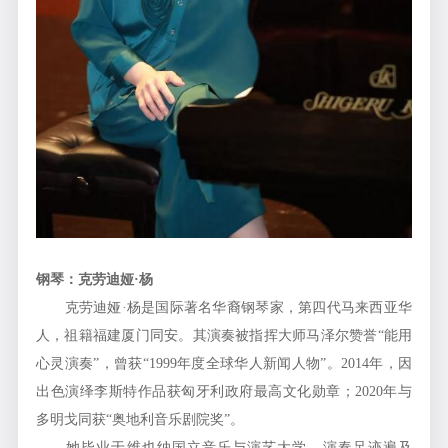
钢琴：克劳迪娅·杨
克劳迪娅·杨是国际著名华裔钢琴家，第四代马来西亚华
人，祖籍福建厦门同安。其演奏被指挥大师马泽尔赞誉“能用
心灵演奏”，曾获“1999年度全球华人新闻人物”。2014年，因
出色演绎李斯特作品获匈牙利政府最高文化勋章；2020年与
多明戈同获“奥地利音乐剧院奖”。
她毕业于维也纳国立音乐与演艺大学，演奏足迹遍及