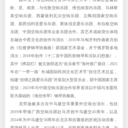
欧、亚、南美，与伦敦交响乐团、维也纳室内乐团、马林斯
基交响乐团、西蒙玻利瓦尔交响乐团、立陶宛国家交响乐
团、新西伯利亚爱乐乐团、斯洛伐克爱乐乐团、布拉格交响
乐团、中国交响乐团等众多乐团合作。其艺术成就突出体现
在融合中西文化的创作与演出：2016年与匈牙利作曲家共创
的《红楼梦钢琴协奏曲》获国家艺术基金，并于俄罗斯多地
演出；2018年创作《十二首中国民歌钢琴和乐队幻想曲》，
其中《绣花灯》被文旅部选为“欢乐春节”海外推广曲目；2021
年在“‘一带一路’·长城国际民间文化艺术节”担任艺术总监，
组建“丝绸之路爱乐乐团”并策划大型音乐会，获中国国家主席
贺信；2023年与中国交响乐团合作世界首演以中国与东盟民
歌为基础的《海丝传琴》钢琴协奏曲。
克劳迪娅多次在中马建交等重要外交场合演出，包括
2019年带领广西交响乐团赴马庆祝中马建交45周年，以及
2024年为中马建交50周年在北京和吉隆坡的庆祝活动演奏，
两国领导人出席。2024年12月，应指挥家捷杰耶夫之邀，与