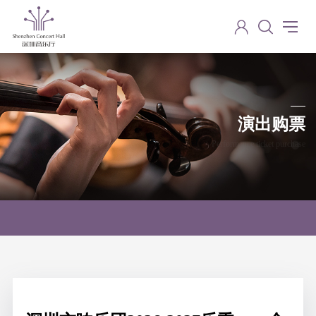
演出购票
Performance ticket purchase