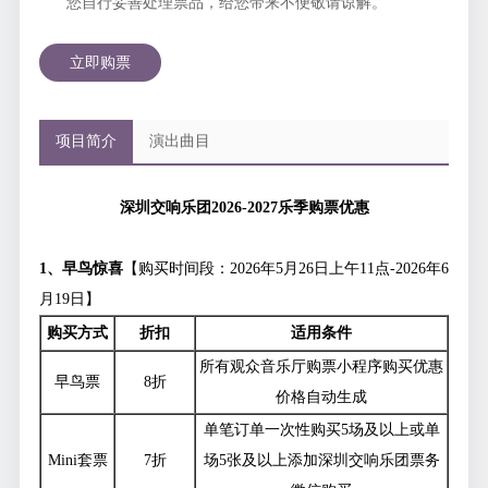
您自行妥善处理票品，给您带来不便敬请谅解。
立即购票
项目简介
演出曲目
深圳交响乐团
2026-2027
乐季购票优惠
1
、早鸟惊喜
【购买时间段：2026年5月26日上午11点-2026年6
月19日】
购买方式
折扣
适用条件
所有观众音乐厅购票小程序购买优惠
早鸟票
8折
价格自动生成
单笔订单一次性购买5场及以上或单
Mini套票
7折
场5张及以上添加深圳交响乐团票务