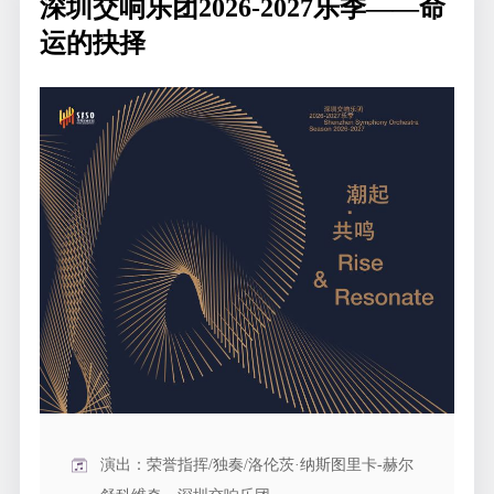
深圳交响乐团2026-2027乐季——命
运的抉择
演出：荣誉指挥/独奏/洛伦茨·纳斯图里卡-赫尔