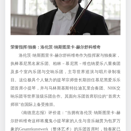
荣誉指挥
/
独奏：洛伦茨
·
纳斯图里卡
-
赫尔舒科维奇
洛伦茨·纳斯图里卡-赫尔舒科维奇作为指挥家与独奏家，
执棒慕尼黑名家乐团、柏林－慕尼黑－维也纳爱乐八重奏团
及多个室内乐团与交响乐团，主导世界巡演与唱片录制项
目。这位极具个人魅力的提琴宗师曾长期担任慕尼黑爱乐乐
团首席小提琴，并与马林斯基斯特拉迪瓦里合奏团、NHK交
响乐团等世界顶级乐团合作。其面向乐团首席职位的“首席大
师班”在国际上备受推崇。
《南德意志报》评价道：“当拥有洛伦茨·纳斯图里卡-赫
尔舒科维奇这样将魔鬼小提琴家的人生与音乐融贯为包罗万
象的Gesamtkunstwerk（整体艺术）的乐团首席时，独奏家已