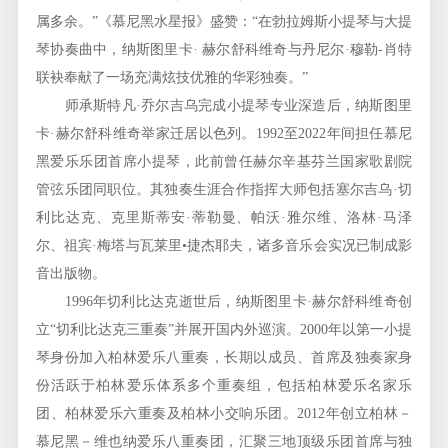
属多余。”《慕尼黑水星报》盛赞：“在勃拉姆斯小提琴与大提
琴协奏曲中，纳斯图里卡· 赫尔舒科维奇与丹尼尔·穆勒-肖特
联袂奉献了一场充满炫技优雅的华彩独奏。”
师承斯特凡·乔尔吉乌完成小提琴专业深造后，纳斯图里
卡·赫尔舒科维奇举家迁居以色列。1992至2022年间担任慕尼
黑爱乐乐团首席小提琴，此前曾任赫尔辛基芬兰国家歌剧院
管弦乐团同职位。其独奏生涯合作指挥大师包括塞尔吉乌·切
利比达克、克里斯蒂安·蒂勒曼、帕沃·雅尔维、洛林·马泽
尔、祖宾·梅塔与瓦莱里•捷杰耶夫，诸多音乐会实况已制成影
音出版物。
1996年切利比达克逝世后，纳斯图里卡·赫尔舒科维奇创
立“切利比达克三重奏”并展开国内外巡演。2000年以第一小提
琴身份加入柏林爱乐八重奏，长期以成员、首席及独奏家身
份活跃于柏林爱乐体系多个重奏组，包括柏林爱乐名家乐
团、柏林爱乐六重奏及柏林小交响乐团。2012年创立柏林－
慕尼黑－维也纳爱乐八重奏团，汇聚三地顶级乐团首席与独