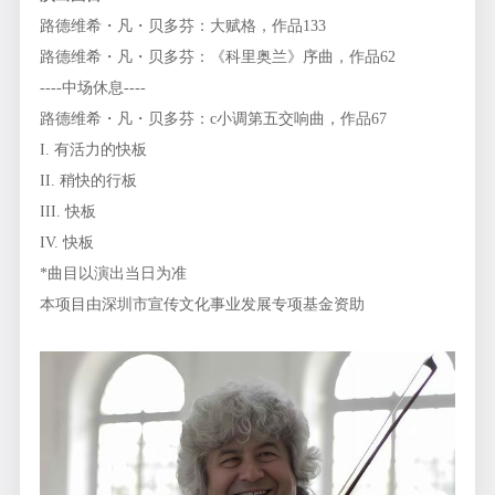
路德维希・凡・贝多芬：大赋格，作品133
路德维希・凡・贝多芬：《科里奥兰》序曲，作品62
----中场休息----
路德维希・凡・贝多芬：c小调第五交响曲，作品67
I. 有活力的快板
II. 稍快的行板
III. 快板
IV. 快板
*曲目以演出当日为准
本项目由深圳市宣传文化事业发展专项基金资助