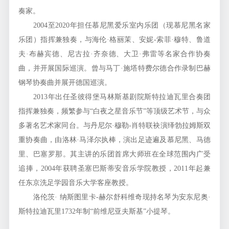
奏家。
2004至2020年担任慕尼黑爱乐室内乐团（现慕尼黑名家
乐团）指挥兼独奏，与海伦·格丽茉、安妮-索菲·穆特、鲁道
夫·布赫宾德、尼古拉·齐奈德、大卫·弗雷等名家合作协奏
曲，并开展国际巡演。曾与马丁·施塔特费尔德合作录制巴赫
钢琴协奏曲并展开德国巡演。
2013年出任圣彼得堡马林斯基剧院斯特拉迪瓦里合奏团
指挥兼独奏，频繁参与“白夜之星音乐节”等顶级艺术节，与众
多著名艺术家同台。与丹尼尔·穆勒-肖特联袂演绎勃拉姆斯双
重协奏曲，由洛林·马泽尔执棒，演出足迹遍及慕尼黑、马德
里、巴塞罗那。其主讲的乐团首席大师班在全球范围内广受
追捧，2004年获聘圣塞巴斯蒂安音乐学院教授，2011年起兼
任东京洗足学园音乐大学客座教授。
洛伦茨· 纳斯图里卡-赫尔舒科维奇现持名琴为安东尼奥·
斯特拉迪瓦里1732年制“前维尼亚夫斯基”小提琴。