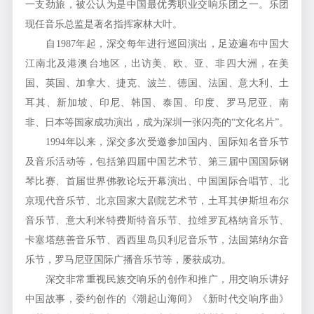
一支劲旅，被公认为是中国最优秀职业交响乐团之一。乐团
现任音乐总监是著名指挥家林大叶。
自1987年起，深交每年进行巡回演出，足迹遍布中国大
江南北及港澳台地区，出访美、欧、亚、非四大洲，在美
国、英国、加拿大、捷克、波兰、德国、法国、意大利、土
耳其、新加坡、印尼、韩国、泰国、印度、罗马尼亚、南
非、日本等国家成功演出，成为深圳一张闪亮的“文化名片”。
1994年以来，深交多次受邀参加国内、国际知名音乐节
及音乐活动等，包括第四届中国艺术节、第三届中国国际钢
琴比赛、首届世界佛教论坛开幕演出、中国国际合唱节、北
京现代音乐节、北京国家大剧院艺术节，土耳其伊斯坦布尔
音乐节、意大利米特费斯特音乐节、拉维罗瓦格纳音乐节、
卡塞塔慈善音乐节、西西里岛贝利尼音乐节，法国第纳尔音
乐节，罗马尼亚国际广播音乐节等，屡获成功。
深交非常重视民族交响乐的创作和推广，用交响乐讲好
中国故事，委约创作的《潮起山海间》《新时代交响序曲》