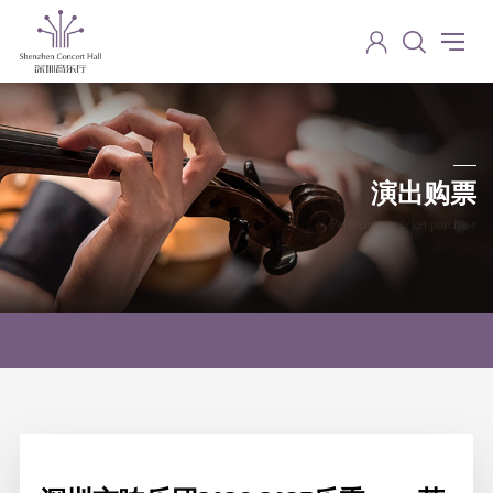
演出购票
Performance ticket purchase