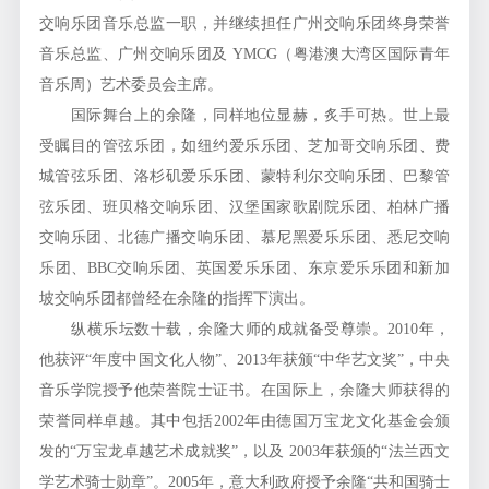
交响乐团音乐总监一职，并继续担任广州交响乐团终身荣誉
音乐总监、广州交响乐团及 YMCG（粤港澳大湾区国际青年
音乐周）艺术委员会主席。
国际舞台上的余隆，同样地位显赫，炙手可热。世上最
受瞩目的管弦乐团，如纽约爱乐乐团、芝加哥交响乐团、费
城管弦乐团、洛杉矶爱乐乐团、蒙特利尔交响乐团、巴黎管
弦乐团、班贝格交响乐团、汉堡国家歌剧院乐团、柏林广播
交响乐团、北德广播交响乐团、慕尼黑爱乐乐团、悉尼交响
乐团、BBC交响乐团、英国爱乐乐团、东京爱乐乐团和新加
坡交响乐团都曾经在余隆的指挥下演出。
纵横乐坛数十载，余隆大师的成就备受尊崇。2010年，
他获评“年度中国文化人物”、2013年获颁“中华艺文奖”，中央
音乐学院授予他荣誉院士证书。在国际上，余隆大师获得的
荣誉同样卓越。其中包括2002年由德国万宝龙文化基金会颁
发的“万宝龙卓越艺术成就奖”，以及 2003年获颁的“法兰西文
学艺术骑士勋章”。2005年，意大利政府授予余隆“共和国骑士