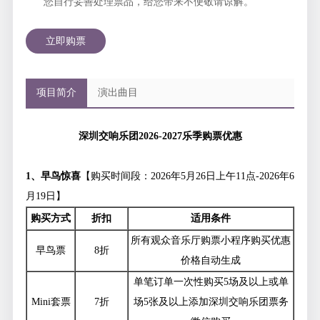
您自行妥善处理票品，给您带来不便敬请谅解。
立即购票
项目简介
演出曲目
深圳交响乐团
2026-2027
乐季购票优惠
1
、早鸟惊喜
【购买时间段：2026年5月26日上午11点-2026年6
月19日】
购买方式
折扣
适用条件
所有观众音乐厅购票小程序购买优惠
早鸟票
8折
价格自动生成
单笔订单一次性购买5场及以上或单
Mini套票
7折
场5张及以上添加深圳交响乐团票务