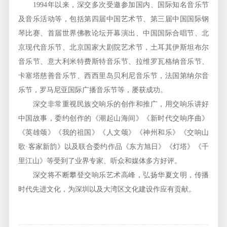
1994年以来，深交多次受邀参加国内、国际知名音乐节
及音乐活动等，包括第四届中国艺术节、第三届中国国际钢
琴比赛、首届世界佛教论坛开幕演出、中国国际合唱节、北
京现代音乐节、北京国家大剧院艺术节，土耳其伊斯坦布尔
音乐节、意大利米特费斯特音乐节、拉维罗瓦格纳音乐节、
卡塞塔慈善音乐节、西西里岛贝利尼音乐节，法国第纳尔音
乐节，罗马尼亚国际广播音乐节等，屡获成功。
深交非常重视民族交响乐的创作和推广，用交响乐讲好
中国故事，委约创作的《潮起山海间》《新时代交响序曲》
《英雄颂》《我的祖国》《人文颂》《神州和乐》《交响山
歌·客家新韵》以及联合委约作品《东方旭日》《灯塔》《千
里江山》等受到了业界专家、听众和媒体多方好评。
深交将不断攀登交响乐艺术高峰，弘扬华夏文明，传播
时代先进文化，为深圳以及大湾区文化建设作应有贡献。