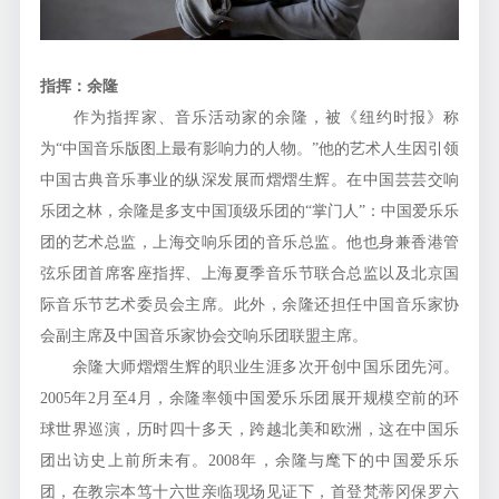
指挥：余隆
作为指挥家、音乐活动家的余隆，被《纽约时报》称
为“中国音乐版图上最有影响力的人物。”他的艺术人生因引领
中国古典音乐事业的纵深发展而熠熠生辉。在中国芸芸交响
乐团之林，余隆是多支中国顶级乐团的“掌门人”：中国爱乐乐
团的艺术总监，上海交响乐团的音乐总监。他也身兼香港管
弦乐团首席客座指挥、上海夏季音乐节联合总监以及北京国
际音乐节艺术委员会主席。此外，余隆还担任中国音乐家协
会副主席及中国音乐家协会交响乐团联盟主席。
余隆大师熠熠生辉的职业生涯多次开创中国乐团先河。
2005年2月至4月，余隆率领中国爱乐乐团展开规模空前的环
球世界巡演，历时四十多天，跨越北美和欧洲，这在中国乐
团出访史上前所未有。2008年，余隆与麾下的中国爱乐乐
团，在教宗本笃十六世亲临现场见证下，首登梵蒂冈保罗六