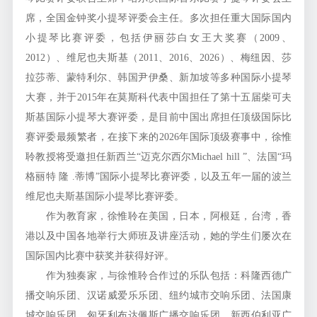
席，全国金钟奖小提琴评委会主任。多次担任重大国际国内
小提琴比赛评委，包括伊丽莎白女王大奖赛（2009、
2012）、维尼也夫斯基（2011、2016、2026）、梅纽因、莎
拉莎蒂、蒙特利尔、韩国尹伊桑、新加坡等多种国际小提琴
大赛，并于2015年在莫斯科代表中国担任了第十五届柴可夫
斯基国际小提琴大赛评委，是目前中国出席担任顶级国际比
赛评委最频繁者，在接下来的2026年国际顶级赛事中，徐惟
聆教授将受邀担任新西兰“迈克尔西尔Michael hill ”、法国“玛
格丽特 隆 .蒂博”国际小提琴比赛评委，以及五年一届的波兰
维尼也夫斯基国际小提琴比赛评委。
作为教育家，徐惟聆在美国，日本，阿根廷，台湾，香
港以及中国各地举行大师班及讲座活动，她的学生们屡次在
国际国内比赛中获奖并获得好评。
作为独奏家，与徐惟聆合作过的乐队包括：科隆西德广
播交响乐团、汉诺威爱乐乐团、纽约城市交响乐团、法国康
城交响乐团、匈牙利布达佩斯广播交响乐团、新西伯利亚广