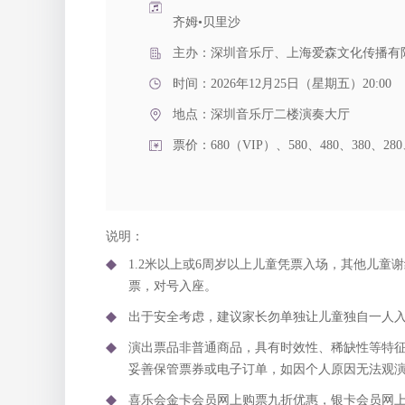
齐姆•贝里沙
主办：深圳音乐厅、上海爱森文化传播有
时间：2026年12月25日（星期五）20:00
地点：
深圳音乐厅二楼演奏大厅
票价：680（VIP）、580、480、380、280
说明：
1.2米以上或6周岁以上儿童凭票入场，其他儿童谢
票，对号入座。
出于安全考虑，建议家长勿单独让儿童独自一人
演出票品非普通商品，具有时效性、稀缺性等特
妥善保管票券或电子订单，如因个人原因无法观
喜乐会金卡会员网上购票九折优惠，银卡会员网