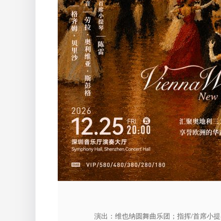
演出：维也纳圆舞曲乐团；指挥/首席小提