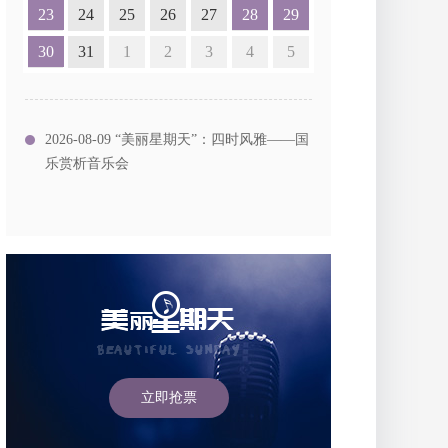
23
24
25
26
27
28
29
30
31
1
2
3
4
5
2026-08-09 “美丽星期天”：四时风雅——国
乐赏析音乐会
立即抢票