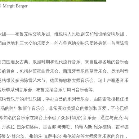
© Margit Berger
团——布鲁克纳交响乐团、维也纳人民歌剧院和维也纳交响乐团，
团由奥地利三大交响乐团之一的布鲁克纳交响乐团终身第一首席陈雷
范围遍及古典、浪漫时期和现代流行音乐。来自世界各地的音乐会
日的舞台，包括林茨夜曲音乐会、西班牙音乐祭奠音乐会、奥地利音
恩格维茨多弗陈雷艺术节、德国梅敏格大师音乐会、瑞士卢塞恩音乐
音乐季系列音乐会、布鲁克纳音乐厅周日音乐会等。
克纳音乐厅的常驻乐团，举办自己的系列音乐会。由陈雷教授担任指
作品的跨年和新年音乐会，非常受欧美观众的推崇和喜爱，至今已经
世界知名的音乐家在舞台上奉献了众多精彩的音乐会，通过与麦克·马
、丹妮拉·巴尔切洛纳、雷吉娜·考弗勒、约翰内斯·维尔德纳、霍华德
斯蒂安·舒尔茨、弗朗茨·克萨韦尔·弗伦策尔等大师级音乐家的合作，