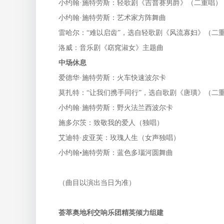
小约翰·施特劳斯：轻歌剧《吉普赛男爵》（二重唱）
小约翰·施特劳斯：艺术家方阵舞曲
雷哈尔：“难以启齿”，选自轻歌剧《风流寡妇》（二
洛威：音乐剧《窈窕淑女》主题曲
中场休息
爱德华·施特劳斯：火车快速波尔卡
莫扎特：“让我们携手同行”，选自歌剧《唐璜》（二
小约翰·施特劳斯：野火法兰西波尔卡
施多尔茨：致敬我的爱人（独唱）
艾迪特·皮亚芙：玫瑰人生（女声独唱）
小约翰•施特劳斯：蓝色多瑙河圆舞曲
（曲目以演出当日为准）
荟萃奥地利交响乐团精英倾力组建