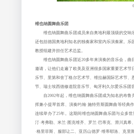
维也纳圆舞曲乐团
维也纳圆舞曲乐团成员来自奥地利最顶级的交响乐
还包括德国奥地利知名的独奏家和室内乐演奏家。乐
教授组建并担任艺术总监。
维也纳圆舞曲乐团近20多年来演奏的音乐会，曲目
邀请，让他们走遍了欧美及亚洲很多国家重要艺术节
乐节、里第和舍丁格尔艺术节、维拉赫国际艺术节、
节、瑞士埃西德修道院音乐节、匈牙利久尔爱乐乐团
自2002年起，维也纳圆舞曲乐团成为知名的布鲁
挥兼小提琴首席、演奏约翰·施特劳斯圆舞曲等经典
连续举办了25年。这期间维也纳圆舞曲乐团与众多
汀·考弗勒、米兰·图克维齐、罗兰·巴蒂克、滑川真希
·格里菲斯、服部让二、亚历山德罗·维蒂耶洛、克里