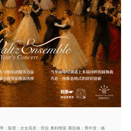
琴：陈雷；次女高音：劳拉·奥利维亚·斯彭格；男中音：格