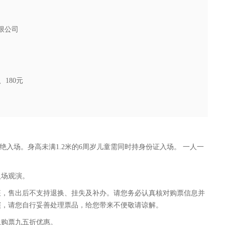
限公司
、180元
绝入场。身高未满1.2米的6周岁儿童需同时持身份证入场。 一人一
入场观演。
征，售出后不支持退换、挂失及补办。请您务必认真核对购票信息并
演，请您自行妥善处理票品，给您带来不便敬请谅解。
上购票九五折优惠。