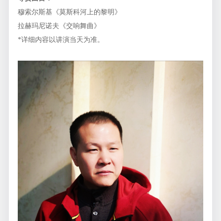
穆索尔斯基《莫斯科河上的黎明》
拉赫玛尼诺夫《交响舞曲》
*详细内容以讲演当天为准。