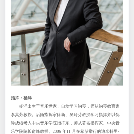
指挥：杨洋
杨洋出生于音乐世家，自幼学习钢琴，师从钢琴教育家
李其芳教授。后随指挥家徐新、吴玲芬教授学习指挥并以优
异成绩考入中央音乐学院指挥系，师从著名指挥家、中央音
乐学院院长俞峰教授。2006 年11 月在希腊举行的迪米特里·