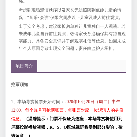
邻。
考虑到现场观演秩序以及家长无法照顾到低龄儿童的情
况，“音乐･会讲”仅限六周岁以上儿童及成人前往观演。
出于安全考虑，建议家长勿单独让儿童独自一人观演。若
未成年儿童自行前往观演，敬请家长务必确保其有独自观
演能力、具备安全意识并了解观演礼仪等信息。如因未成
年个人原因导致出现安全问题，责任由监护人承担。
项目简介
抢票须知
1、本场导赏抢票开始时间：
2020年10月20日（周二）中午
12:00。
每个账号可抢两张票，每张票对应一位观演人的身份
信息。
（温馨提示：门票不保证为连座，本场导赏将使用到
屏幕投影播放视频，R、S、Q区域视野将受到部分影响，敬
请留意。）