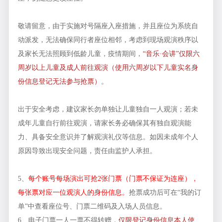
敬请留意，由于实施对号隔座入座措施，并且座位为系统自
动派发，无法确保同行者座位相邻，考虑到现场观演秩序以
及家长无法照顾到低龄儿童，疫情期间，
“音乐·会讲”仅限六
周岁以上儿童及成人前往观演（使用六周岁以下儿童实名身
份信息登记无法参与抢票）
。
出于安全考虑，建议家长勿单独让儿童独自一人观演；若未
成年儿童自行前往观演，请家长务必确保其有独自观演能
力、具备安全意识并了解观演礼仪等信息。如因未成年个人
原因导致出现安全问题，责任由监护人承担。
5、
每个账号每场演出可抢2张门票（门票不保证为连座），
每张票对应一位观演人的身份信息。
抢票成功后可在“我的订
单”中查看座位号、门票二维码及入场人员信息。
6、电子门票一人一票不得转赠，
仅限登记身份信息本人使