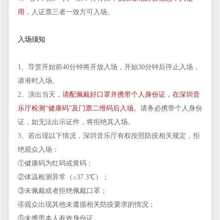
用，
人证票三者一致方可入场。
入场须知
1、导赏开始前40分钟将开放入场，开始30分钟后停止入场，
请准时入场。
2、演出当天，
请配佩戴好口罩并携带个人身份证，在深圳音
乐厅检测“健康码”及门票二维码后入场。
请务必携带个人身份
证，如无法出示证件，将拒绝其入场。
3、若出现以下情况，深圳音乐厅有权按照防疫相关规定，拒
绝观众入场：
①健康码为红码或黄码；
②体温检测异常（≥37.3℃）；
③未佩戴或者拒绝佩戴口罩；
④观众出现其他未遵循相关防疫要求的情况；
⑤未携带本人有效身份证。