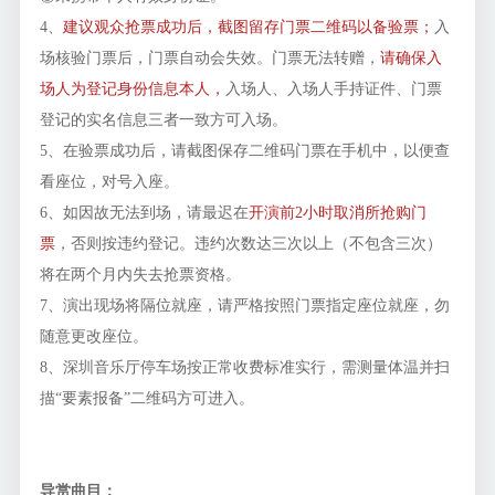
4、
建议观众抢票成功后，截图留存门票二维码以备验票；
入
场核验门票后，门票自动会失效。门票无法转赠，
请确保入
场人为登记身份信息本人，
入场人、入场人手持证件、门票
登记的实名信息三者一致方可入场。
5、在验票成功后，请截图保存二维码门票在手机中，以便查
看座位，对号入座。
6、如因故无法到场，请最迟在
开演前2小时取消所抢购门
票
，否则按违约登记。违约次数达三次以上（不包含三次）
将在两个月内失去抢票资格。
7、演出现场将隔位就座，请严格按照门票指定座位就座，勿
随意更改座位。
8、深圳音乐厅停车场按正常收费标准实行，需测量体温并扫
描“要素报备”二维码方可进入。
导赏曲目：