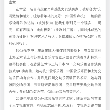
左章
左章是一名富有想象力和感染力的演奏家，被形容为“充
满激情和魅力，绽放着年轻的光彩”（中国留声机），她的音
乐诠释和传达能力被赞誉为“把我们带到另一个现实......明
亮，富有表现力，走向极限”（比利时广播），同时她成熟的
创造力被誉为“纯粹艺术之强大，激情和扣人心弦的代表”（洛
杉矶时报）。
18/19乐季中，左章在帕沃·耶尔维的带领下，在苏黎世和
上海艺术节上与苏黎士音乐厅管弦乐团合作演奏李斯特第一
钢琴协奏曲，在香港艺术节上与日本NHK交响乐团合作演奏
拉威尔G协奏曲。她与杭州爱乐乐团、中国爱乐乐团和上海交
响乐团均有合作，并且是四川交响乐团驻团艺术家。她与西
雅图交响乐团、弗雷斯诺爱乐乐团、克里斯蒂安桑交响乐团
合作，并在MiTo音乐节、Gilmore音乐节等亮相。
2019年左章成为环球音乐签约艺术家，随后推出的首张
个人专辑由古典厂牌德意志留声机DG发行，专辑亮点是与帕