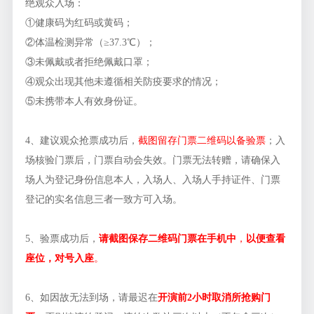
绝观众入场：
①健康码为红码或黄码；
②体温检测异常（≥37.3℃）；
③未佩戴或者拒绝佩戴口罩；
④观众出现其他未遵循相关防疫要求的情况；
⑤未携带本人有效身份证。
4、建议观众抢票成功后，
截图留存门票二维码以备验票
；入
场核验门票后，门票自动会失效。门票无法转赠，请确保入
场人为登记身份信息本人，入场人、入场人手持证件、门票
登记的实名信息三者一致方可入场。
5、验票成功后，
请截图保存二维码门票在手机
中
，
以便查看
座位，对号入座
。
6、如因故无法到场，请最迟在
开演前
2
小时取消所抢购门