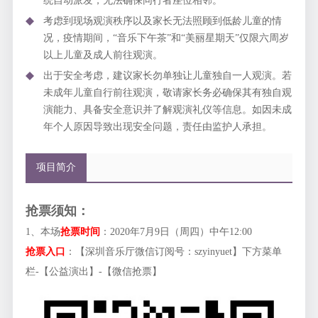
统自动派发，无法确保同行者座位相邻。
考虑到现场观演秩序以及家长无法照顾到低龄儿童的情
况，疫情期间，“音乐下午茶”和“美丽星期天”仅限六周岁
以上儿童及成人前往观演。
出于安全考虑，建议家长勿单独让儿童独自一人观演。若
未成年儿童自行前往观演，敬请家长务必确保其有独自观
演能力、具备安全意识并了解观演礼仪等信息。如因未成
年个人原因导致出现安全问题，责任由监护人承担。
项目简介
抢票须知：
1、本场
抢票时间
：2020年7月9日（周四）中午12:00
抢票入口
：【深圳音乐厅微信订阅号：szyinyuet】下方菜单
栏-【公益演出】-【微信抢票】