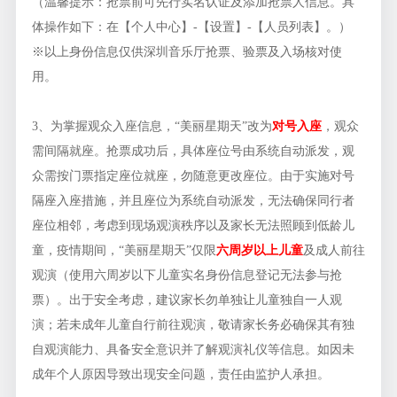
（温馨提示：抢票前可先行实名认证及添加抢票人信息。具
体操作如下：在【个人中心】-【设置】-【人员列表】。）
※以上身份信息仅供深圳音乐厅抢票、验票及入场核对使
用。
3、为掌握观众入座信息，“美丽
星期天”改为
对号入座
，观众
需间隔就座。抢票成功后，具体座位号由系统自动派发，观
众需按门票指定座位就座，勿随意更改座位。由于实施对号
隔座入座措施，并且座位为系统自动派发，无法确保同行者
座位相邻，考虑到现场观演秩序以及家长无法照顾到低龄儿
童，疫情期间，“美丽星期天”仅限
六周岁以上儿童
及成人前往
观演（使用六周岁以下儿童实名身份信息登记无法参与抢
票）。出于安全考虑，建议家长勿单独让儿童独自一人观
演；若未成年儿童自行前往观演，敬请家长务必确保其有独
自观演能力、具备安全意识并了解观演礼仪等信息。如因未
成年个人原因导致出现安全问题，责任由监护人承担。