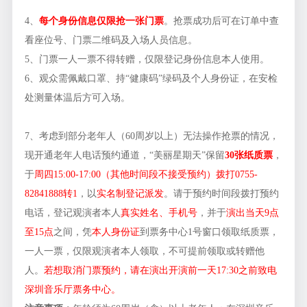
4、
每个身份信息仅
限抢一张门票
。抢票成功后可在订单中查
看座位号、门票二维码及入场人员信息。
5、门票一人一票不得转赠，仅限登记身份信息本人使用。
6、观众需佩戴口罩、持“健康码”绿码及个人身份证，在安检
处测量体温后方可入场。
7、考虑到部分老年人（60周岁以上）无法操作抢票的情况，
现开通老年人电话预约通道，“美丽星期天”保留
30张纸质票
，
于
周四15:00-17:00（其他时间段不接受预约）拨打0755-
82841888转1
，以
实名制登记派发
。请于预约时间段拨打预约
电话，登记观演者本人
真实姓名、手机号
，并于
演出当天9点
至15点
之间，凭
本人身份证
到票务中心1号窗口领取纸质票，
一人一票，仅限观演者本人领取，不可提前领取或转赠他
人。
若想取消门票预约，请在演出开演前一天17:30之前致电
深圳音乐厅票务中心。