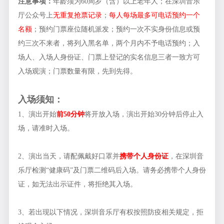
注意事项：
年龄须为60周岁（含）以上老年人；在深圳音乐
厅公众号上
无重复抢票记录
；
每人每场最多可电话预约一个
名额
；预约门票座位随机派发；预约一次不实身份信息或预
约三次不来者，将列入黑名单，两个月内不予电话预约；入
场人、入场人身份证、门票上登记的实名信息三者一致方可
入场观演；门票数量有限，先到先得。
入场须知：
1、演出开始
前
50
分钟
将开放入场，演出开始30分钟后停止入
场，请准时入场。
2、演出当天，请配佩戴好口罩并
携带个人身份证
，在深圳音
乐厅检测“健康码”及门票二维码后入场。请务必携带个人身份
证，如无法出示证件，将拒绝其入场。
3、若出现以下情况，深圳音乐厅有权按照防疫相关规定，拒