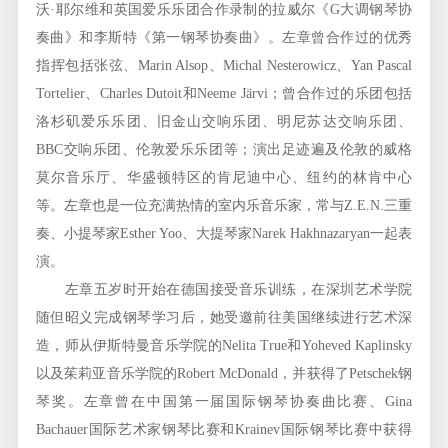
沃·耶尔维和英国爱乐乐团合作录制的拉威尔《G大调钢琴协
奏曲》和李斯特《第一钢琴协奏曲》。左章曾合作过的优秀
指挥包括张弦、Marin Alsop、Michal Nesterowicz、Yan Pascal
Tortelier、Charles Dutoit和Neeme Järvi；曾合作过的乐团包括
洛杉矶爱乐乐团、旧金山交响乐团、明尼苏达交响乐团、
BBC交响乐团、伦敦爱乐乐团等；演出足迹遍及伦敦的威格
莫尔音乐厅、华盛顿特区的肯尼迪中心、纽约的林肯中心
等。左章也是一位充满热情的室内乐音乐家，常与Z.E.N.三重
奏、小提琴家Esther Yoo、大提琴家Narek Hakhnazaryan一起表
演。
左章五岁时开始在德国接受音乐训练，在深圳艺术学院
随但昭义完成钢琴学习后，她受邀前往美国继续进行艺术深
造，师从伊斯特曼音乐学院的Nelita True和Yoheved Kaplinsky
以及茱莉亚音乐学院的Robert McDonald，并获得了Petschek钢
琴奖。左章曾在中国第一届国际钢琴协奏曲比赛、Gina
Bachauer国际艺术家钢琴比赛和Krainev国际钢琴比赛中获得