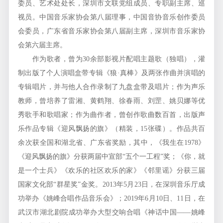
委员、艺术处处长，深圳市文联党组成员、专职副主席、巡
视员。中国音乐家协会第八届理事，中国音协音乐创作委员
会委员，广东省音乐家协会第八届副主席，深圳市音乐家协
会第六届主席。
作为歌者，曾为30余部影视片配唱主题歌（独唱），灌
制出版了个人演唱盒带专辑《狼·真棒》及两张作曲并演唱的
专辑唱片，并与他人合作录制了九盘盒带及唱片；作为声乐
教师，曾培养了雷湘、黄鹤翔、徐春雨、刘罡、姚贝娜等优
秀歌手和歌唱家；作为曲作者，曾创作歌曲数百首，出版声
乐作品专辑《迎风飘扬的旗》（精装，15张碟）。作品共百
余次获全国和湖北省、广东省奖励，其中，《我生在1978》
《迎风飘扬的旗》分获两届中宣部“五个一工程”奖；《你，就
是一个士兵》《欢乐的社区欢乐的家》《邻里谣》分获三届
国家文化部“群星奖”金奖。2013年5月23日，在深圳音乐厅成
功举办《姚峰合唱作品音乐会》；2019年6月10日、11日，在
武汉市湖北剧院成功举办大型交响合唱《神话中国——姚峰