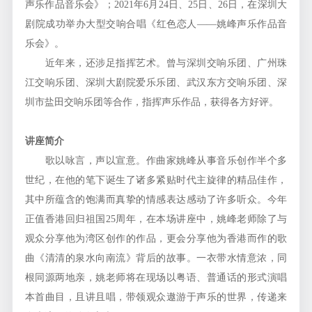
声乐作品音乐会》；2021年6月24日、25日、26日，在深圳大
剧院成功举办大型交响合唱《红色恋人——姚峰声乐作品音
乐会》。
近年来，还涉足指挥艺术。曾与深圳交响乐团、广州珠
江交响乐团、深圳大剧院爱乐乐团、武汉东方交响乐团、深
圳市盐田交响乐团等合作，指挥声乐作品，获得各方好评。
讲座简介
歌以咏言，声以宣意。作曲家姚峰从事音乐创作半个多
世纪，在他的笔下诞生了诸多紧贴时代主旋律的精品佳作，
其中所蕴含的饱满而真挚的情感表达感动了许多听众。今年
正值香港回归祖国25周年，在本场讲座中，姚峰老师除了与
观众分享他为湾区创作的作品，更会分享他为香港而作的歌
曲《清清的泉水向南流》背后的故事。一衣带水情意浓，同
根同源两地亲，姚老师将在现场以粤语、普通话的形式演唱
本首曲目，且讲且唱，带领观众遨游于声乐的世界，传递来