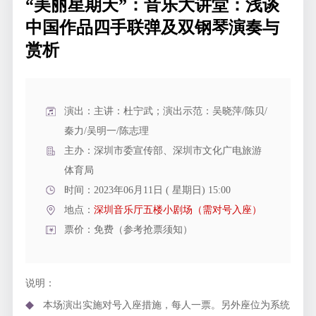
“美丽星期天”：音乐大讲堂：浅谈
中国作品四手联弹及双钢琴演奏与
赏析
演出：主讲：杜宁武；演出示范：吴晓萍/陈贝/
秦力/吴明一/陈志理
主办：深圳市委宣传部、深圳市文化广电旅游
体育局
时间：2023年06月11日 ( 星期日) 15:00
地点：
深圳音乐厅五楼小剧场（需对号入座）
票价：免费（参考抢票须知）
说明：
本场演出实施对号入座措施，每人一票。另外座位为系统