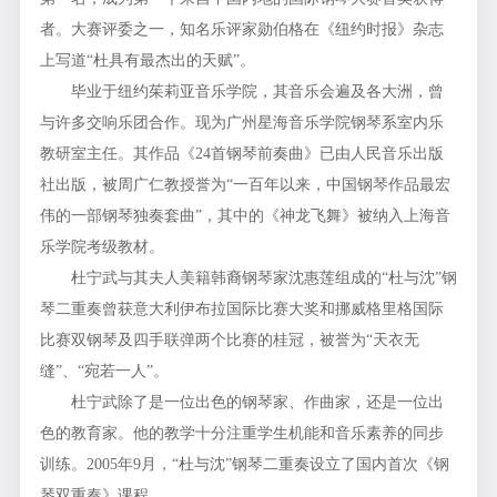
者。大赛评委之一，知名乐评家勋伯格在《纽约时报》杂志
上写道“杜具有最杰出的天赋”。
毕业于纽约茱莉亚音乐学院，其音乐会遍及各大洲，曾
与许多交响乐团合作。现为广州星海音乐学院钢琴系室内乐
教研室主任。其作品《24首钢琴前奏曲》已由人民音乐出版
社出版，被周广仁教授誉为“一百年以来，中国钢琴作品最宏
伟的一部钢琴独奏套曲”，其中的《神龙飞舞》被纳入上海音
乐学院考级教材。
杜宁武与其夫人美籍韩裔钢琴家沈惠莲组成的“杜与沈”钢
琴二重奏曾获意大利伊布拉国际比赛大奖和挪威格里格国际
比赛双钢琴及四手联弹两个比赛的桂冠，被誉为“天衣无
缝”、“宛若一人”。
杜宁武除了是一位出色的钢琴家、作曲家，还是一位出
色的教育家。他的教学十分注重学生机能和音乐素养的同步
训练。2005年9月，“杜与沈”钢琴二重奏设立了国内首次《钢
琴双重奏》课程。