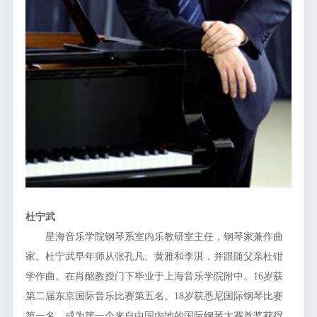
杜宁武
星海音乐学院钢琴系室内乐教研室主任，钢琴家兼作曲
家。杜宁武早年师从张孔凡、黄雅和李淇，并跟随父亲杜钳
学作曲。在肖酩教授门下毕业于上海音乐学院附中。16岁获
第二届东京国际音乐比赛第五名。18岁获悉尼国际钢琴比赛
第一名，成为第一个来自中国内地的国际钢琴大赛首奖获得