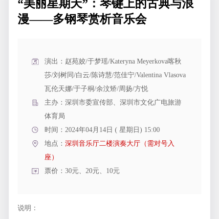
“美丽星期天”：琴键上的古典与浪
漫——多钢琴赏析音乐会
演出：赵苑姣/于梦瑶/Kateryna Meyerkova喀秋
莎/刘树同/白云/陈诗慧/范佳宁/Valentina Vlasova
瓦伦天娜/于子桐/余汶矫/周扬/方悦
主办：深圳市委宣传部、深圳市文化广电旅游
体育局
时间：2024年04月14日 ( 星期日) 15:00
地点：
深圳音乐厅二楼演奏大厅（需对号入
座）
票价：30元、20元、10元
说明：