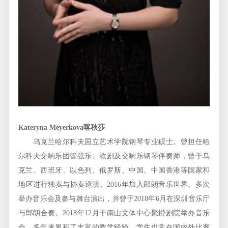
Kateryna Meyerkova
喀秋莎
乌克兰哈尔科夫国立艺术学院钢琴专业硕士。曾担任哈
尔科夫交响乐团管弦乐、歌剧及交响乐钢琴伴奏师，曾于乌
克兰、西班牙、以色列、俄罗斯、中国、中国香港等国家和
地区进行独奏与协奏巡演。2016年加入郎朗音乐世界。多次
举办音乐会及参与舞台演出，并曾于2018年6月在深圳音乐厅
与郎朗合奏。2018年12月于南山文体中心聚橙剧院举办音乐
会。多年来累积了丰富的教学经验，学生也常在国内外比赛