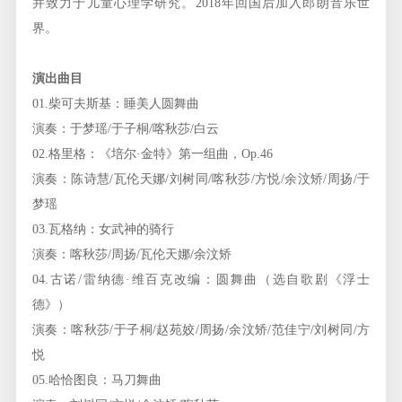
并致力于儿童心理学研究。2018年回国后加入郎朗音乐世
界。
演出曲目
01.柴可夫斯基：睡美人圆舞曲
演奏：于梦瑶/于子桐/喀秋莎/白云
02.格里格：《培尔·金特》第一组曲，Op.46
演奏：陈诗慧/瓦伦天娜/刘树同/喀秋莎/方悦/余汶矫/周扬/于
梦瑶
03.瓦格纳：女武神的骑行
演奏：喀秋莎/周扬/瓦伦天娜/余汶矫
04.古诺/雷纳德·维百克改编：圆舞曲（选自歌剧《浮士
德》）
演奏：喀秋莎/于子桐/赵苑姣/周扬/余汶矫/范佳宁/刘树同/方
悦
05.哈恰图良：马刀舞曲