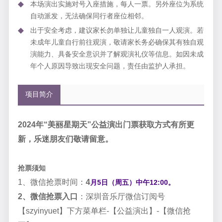
本场演出实施对号入座措施，每人一票。另外座位为系统
自动派发，无法确保同行者座位相邻。
出于安全考虑，建议家长勿单独让儿童独自一人观演。若
未成年儿童自行前往观演，敬请家长务必确保其有独自观
演能力、具备安全意识并了解观演礼仪等信息。如因未成
年个人原因导致出现安全问题，责任由监护人承担。
项目简介
2024年“美丽星期天”公益演出门票获取方式有所更
新，乐迷朋友们敬请留意。
抢票须知
1、微信抢票时间：
4
月
5日（周五）中午12:00。
2、微信抢票入口
：深圳音乐厅微信订阅号
【
szyinyuet
】下方菜单栏
-
【公益演出】
-
【微信抢