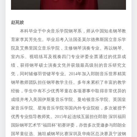
赵苑姣
本科毕业于中央音乐学院钢琴系，师从中国知名钢琴教
育家李其芳先生。毕业后考入法国圣莫尔德弗斯国立音乐学
院及艾弗里国立音乐学院，主修钢琴演奏专业。再以钢琴、
室内乐、视唱练耳及视奏四门专业评委全票通过的优异成
绩，获得钢琴硕士演奏文凭并获颁最高级别的音乐研究文
凭，同时辅修羽管键琴专业。2014年加入郎朗音乐世界精英
钢琴教师团队担任钢琴教学主任。多年来累积了丰富的教学
经验，学生中有不少优秀琴童在各项赛事中取得非常优异的
成绩并考入美国伊斯曼音乐学院、曼哈顿音乐学院、英国皇
家音乐学院、星海音乐学院等国内外专业院校，多次被授予
优秀专业指导教师奖。2015年起连续五届担任郎朗·深圳福田
国际钢琴艺术节“福田杯”初赛评委，亦曾多次受邀参与郎朗全
国琴童征选、施坦威钢琴比赛深圳及华南区总决赛及宁波钢