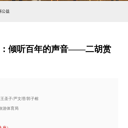
丽公益
日：倾听百年的声音——二胡赏
黄王圣子/严文理/郭子榕
旅游体育局
入座）