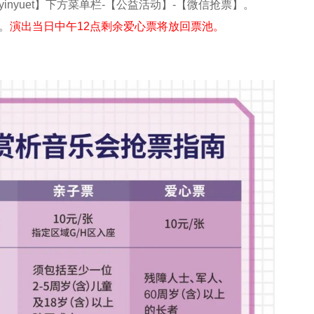
yinyuet
】下方菜单栏
-
【公益活动】
-
【微信抢票】。
。
演出当日中午12点剩余爱心票将放回票池。