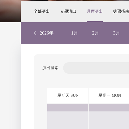
全部演出
专题演出
月度演出
购票指
2026年
1月
2月
3月
演出搜索
星期天 SUN
星期一 MON