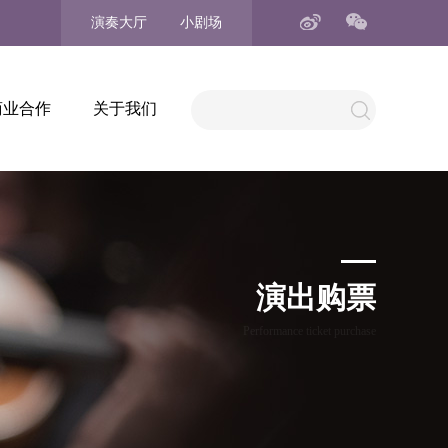
演奏大厅
小剧场
商业合作
关于我们
演出购票
Performance ticket purchase