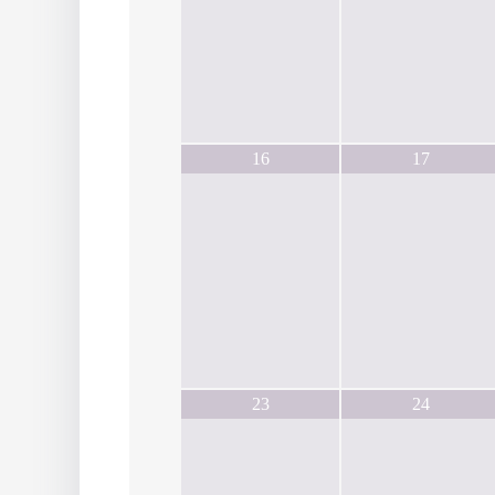
16
17
23
24