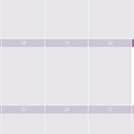
18
19
20
25
26
27