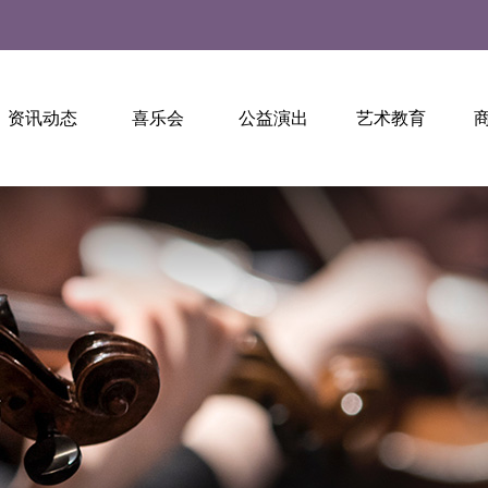
资讯动态
喜乐会
公益演出
艺术教育