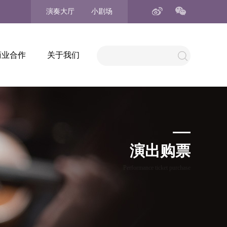
演奏大厅
小剧场
商业合作
关于我们
演出购票
Performance ticket purchase