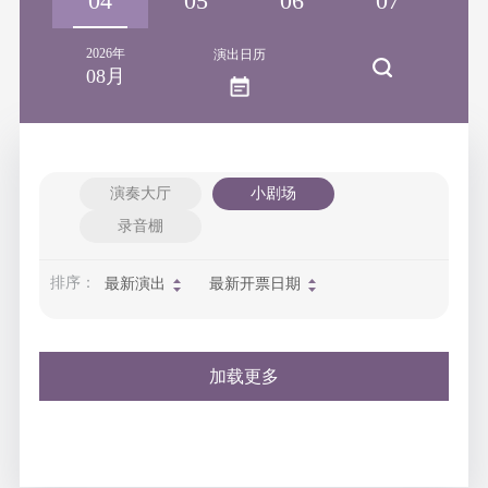
03
04
05
06
07
2026年
演出日历
08月
演奏大厅
小剧场
录音棚
排序：
最新演出
最新开票日期
加载更多