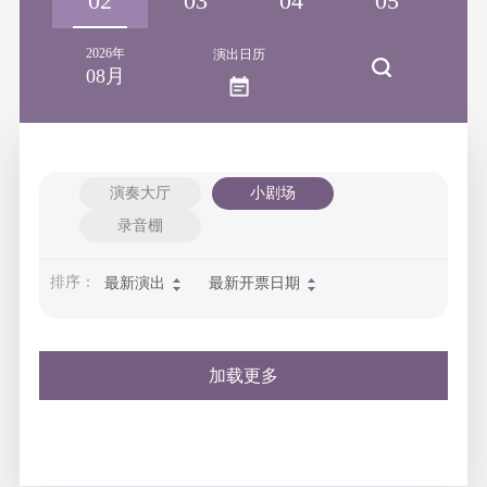
01
02
03
04
05
2026年
演出日历
08月
演奏大厅
小剧场
录音棚
排序：
最新演出
最新开票日期
加载更多