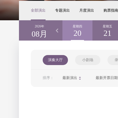
全部演出
专题演出
月度演出
购票指
星期二
2026年
星期三
星期四
星期五
18
19
20
21
08月
演奏大厅
小剧场
排序：
最新演出
最新开票日期