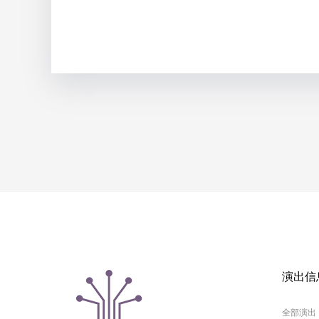
演出信
全部演出